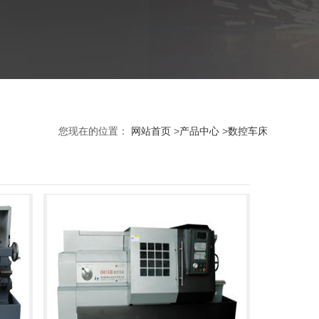
您现在的位置：
网站首页
>
产品中心
>
数控车床