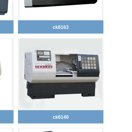
ck6163
公司
MK体育·(MKsports国际)有限公司
订购电话：131-2425-5566
+
ck6140