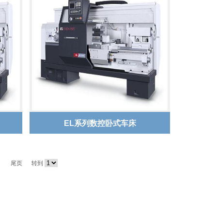
公司
MK体育·(MKsports国际)有限公司
订购电话：131-2425-5566
+
EL系列数控卧式车床
公司
MK体育·(MKsports国际)有限公司
尾页
转到
订购电话：131-2425-5566
+