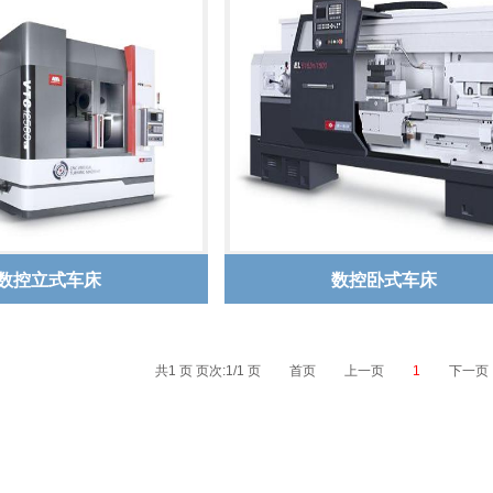
MKsports国际)有限公司
MK体育·(MKsports国际)有限
：131-2425-5566
订购电话：131-2425-5566
+
+
数控立式车床
数控卧式车床
MKsports国际)有限公司
MK体育·(MKsports国际)有限
：131-2425-5566
共1 页 页次:1/1 页
订购电话：131-2425-5566
首页
上一页
1
下一页
+
+