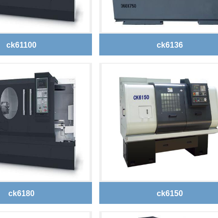
ck61100
ck6136
MKsports国际)有限公司
MK体育·(MKsports国际)有限
：131-2425-5566
订购电话：131-2425-5566
+
+
ck6180
ck6150